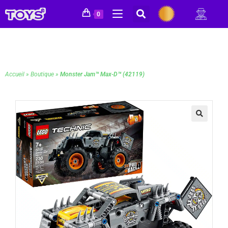
0
Accueil
»
Boutique
»
Monster Jam™ Max-D™ (42119)
🔍