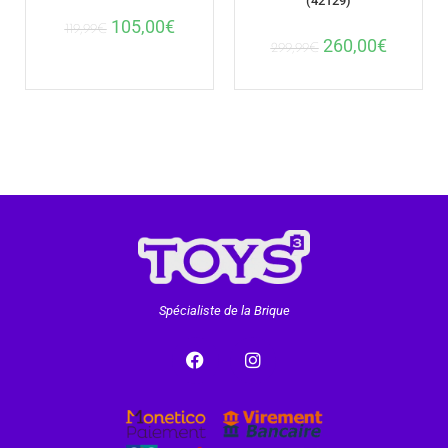
(42129)
105,00
€
119,99
€
260,00
€
299,99
€
Spécialiste de la Brique