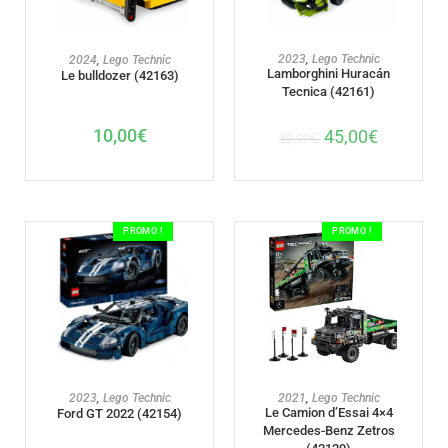
AJOUTER AU PANIER
AJOUTER AU PANIER
2023
,
Lego Technic
2024
,
Lego Technic
Lamborghini Huracán
Le bulldozer (42163)
Tecnica (42161)
10,00
€
45,00
€
52,99
€
PROMO !
PROMO !
AJOUTER AU PANIER
AJOUTER AU PANIER
2023
,
Lego Technic
2021
,
Lego Technic
Le Camion d’Essai 4×4
Ford GT 2022 (42154)
Mercedes-Benz Zetros