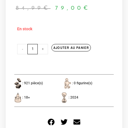
84,99
€
79,00
€
En stock
AJOUTER AU PANIER
-
+
: 921 pièce(s)
: 0 figurine(s)
: 18+
: 2024