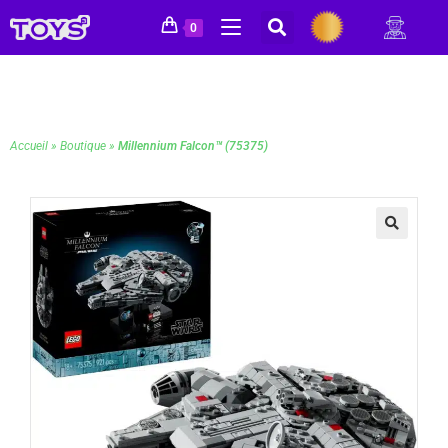
0
Accueil
»
Boutique
»
Millennium Falcon™ (75375)
🔍