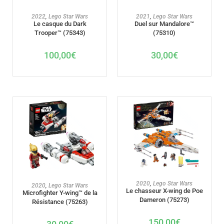
AJOUTER AU PANIER
AJOUTER AU PANIER
2022
,
Lego Star Wars
2021
,
Lego Star Wars
Le casque du Dark
Duel sur Mandalore™
Trooper™ (75343)
(75310)
100,00
€
30,00
€
AJOUTER AU PANIER
2020
,
Lego Star Wars
AJOUTER AU PANIER
2020
,
Lego Star Wars
Le chasseur X-wing de Poe
Microfighter Y-wing™ de la
Dameron (75273)
Résistance (75263)
150,00
€