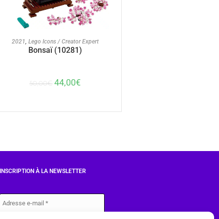
AJOUTER AU PANIER
2021
,
Lego Icons / Creator Expert
Bonsaï (10281)
44,00
€
50,00
€
INSCRIPTION À LA NEWSLETTER