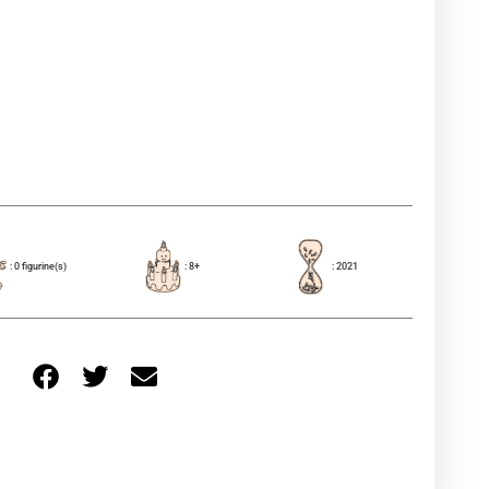
: 0 figurine(s)
: 8+
: 2021