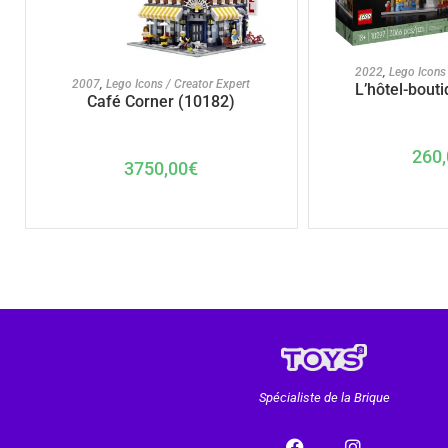
AJOUTER A
2022
,
Lego Icons 
AJOUTER AU PANIER
2007
,
Lego Icons / Creator Expert
L’hôtel-bout
Café Corner (10182)
260,
3750,00
€
Spécialiste de la Brique