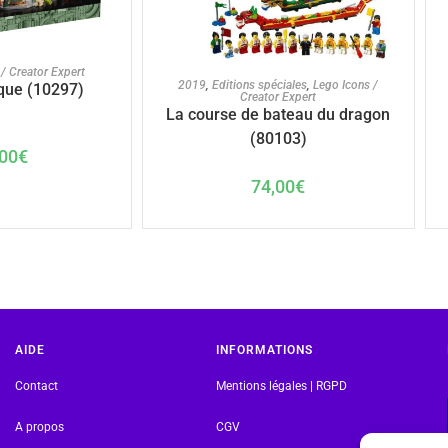
U PANIER
/ Creator Expert
AJOUTER AU PANIER
2019
,
Editions spéciales
,
Lego Icons /
ique (10297)
Creator Expert
La course de bateau du dragon
(80103)
00
€
74,00
€
AIDE
INFORMATIONS
Contact
Mentions légales | RGPD
A propos
CGV