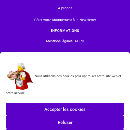
A propos
Gérer votre abonnement à la Newsletter
INFORMATIONS
Mentions légales | RGPD
CGV
Formulaire de rétractation
Nous utilisons des cookies pour optimiser notre site web et
Tous les produits vendus sur ce site sont fabriqués par LEGO exclusivement. LEGO® est une
marque déposée par The LEGO Group. Les propriétaires des marques respectives citées sur le site
en restent les propriétaires. Tous droits réservés.
notre service.
INSCRIPTION À LA NEWSLETTER
Accepter les cookies
Refuser