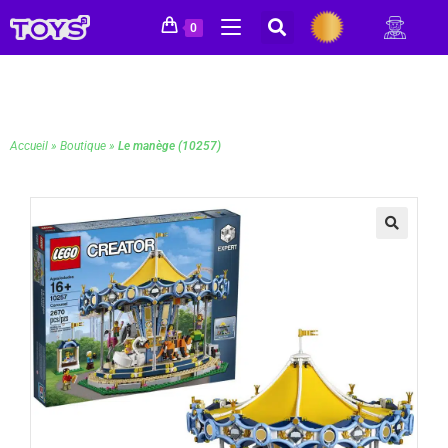
0
Accueil
»
Boutique
»
Le manège (10257)
🔍