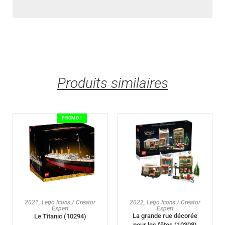
Produits similaires
PROMO !
AJOUTER AU PANIER
AJOUTER AU PANIER
2021
,
Lego Icons / Creator
2022
,
Lego Icons / Creator
Expert
Expert
La grande rue décorée
Le Titanic (10294)
pour les fêtes (10308)