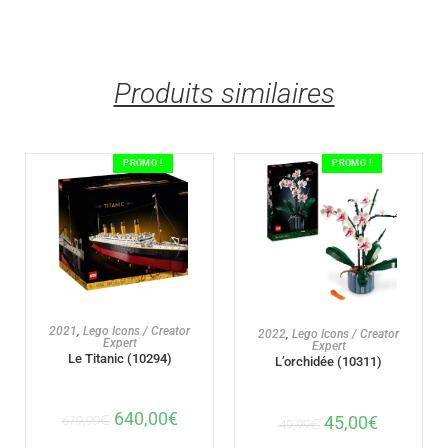
Produits similaires
PROMO !
PROMO !
AJOUTER AU PANIER
2021
,
Lego Icons / Creator
AJOUTER AU PANIER
2022
,
Lego Icons / Creator
Expert
Expert
Le Titanic (10294)
L’orchidée (10311)
640,00
€
45,00
€
679,99
€
49,99
€