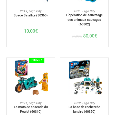
AJOUTER AU PANIER
AJOUTER AU PANIER
2019
,
Lego City
2021
,
Lego City
L’opération de sauvetage
Space Satellite (30365)
des animaux sauvages
(60302)
10,00
€
80,00
€
89,99
€
PROMO !
AJOUTER AU PANIER
AJOUTER AU PANIER
2021
,
Lego City
2022
,
Lego City
La moto de cascade du
La base de recherche
Poulet (60310)
lunaire (60350)