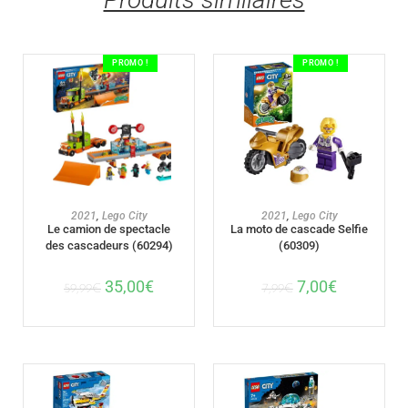
PROMO !
PROMO !
AJOUTER AU PANIER
AJOUTER AU PANIER
2021
,
Lego City
2021
,
Lego City
Le camion de spectacle
La moto de cascade Selfie
des cascadeurs (60294)
(60309)
35,00
€
7,00
€
59,99
€
7,99
€