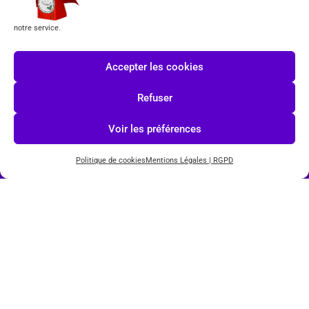
notre service.
Formulaire de rétractation
Tous les produits vendus sur ce site sont fabriqués par LEGO exclusivement. LEGO® est une
Accepter les cookies
marque déposée par The LEGO Group. Les propriétaires des marques respectives citées sur le site
en restent les propriétaires. Tous droits réservés.
Refuser
INSCRIPTION À LA NEWSLETTER
Voir les préférences
Politique de cookies
Mentions Légales | RGPD
J'accepte les conditions du
RGPD.
© COPYRIGHT 2026-
TOYS PUISSANCE 3
POWERED BY
IMAGINEWEBSITE