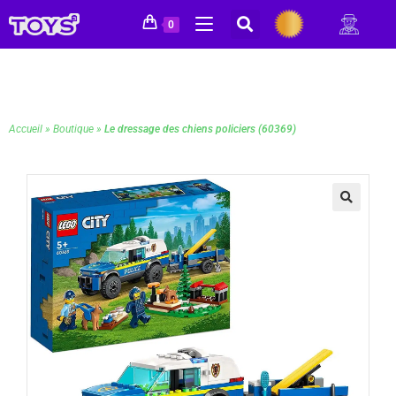
0
Accueil
»
Boutique
»
Le dressage des chiens policiers (60369)
🔍