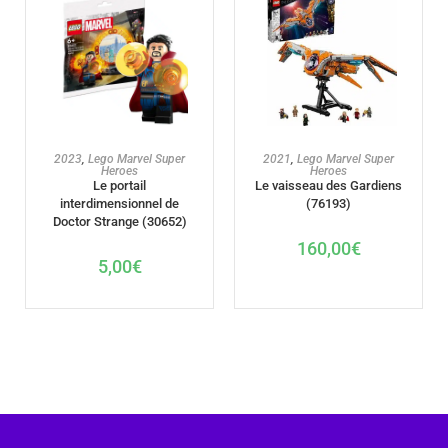
AJOUTER AU PANIER
AJOUTER AU PANIER
2023
,
Lego Marvel Super
2021
,
Lego Marvel Super
Heroes
Heroes
Le portail
Le vaisseau des Gardiens
interdimensionnel de
(76193)
Doctor Strange (30652)
160,00
€
5,00
€