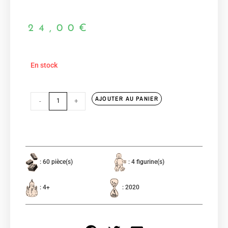
24,00
€
En stock
AJOUTER AU PANIER
-
+
: 60 pièce(s)
: 4 figurine(s)
: 4+
: 2020