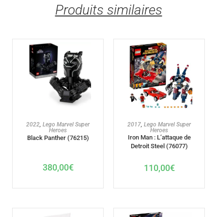
Produits similaires
AJOUTER AU PANIER
AJOUTER AU PANIER
2022
,
Lego Marvel Super
2017
,
Lego Marvel Super
Heroes
Heroes
Iron Man : L’attaque de
Black Panther (76215)
Detroit Steel (76077)
380,00
€
110,00
€