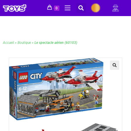
0
Accueil
»
Boutique
»
Le spectacle aérien (60103)
🔍