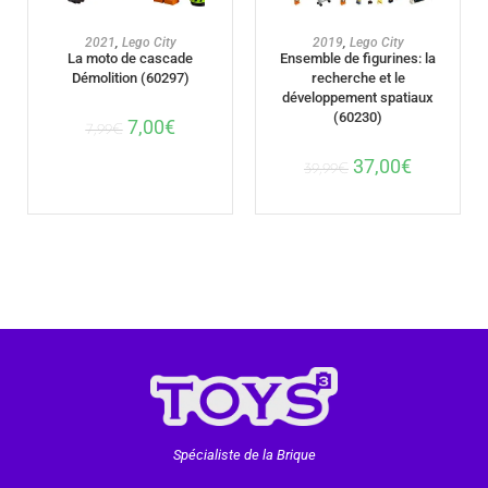
AJOUTER AU PANIER
AJOUTER AU PANIER
2021
,
Lego City
2019
,
Lego City
La moto de cascade
Ensemble de figurines: la
Démolition (60297)
recherche et le
développement spatiaux
(60230)
7,00
€
7,99
€
37,00
€
39,99
€
Spécialiste de la Brique