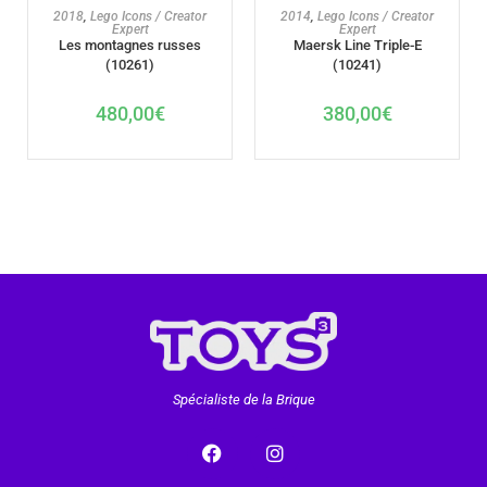
AJOUTER AU PANIER
AJOUTER AU PANIER
2018
,
Lego Icons / Creator
2014
,
Lego Icons / Creator
Expert
Expert
Les montagnes russes
Maersk Line Triple-E
(10261)
(10241)
480,00
€
380,00
€
Spécialiste de la Brique