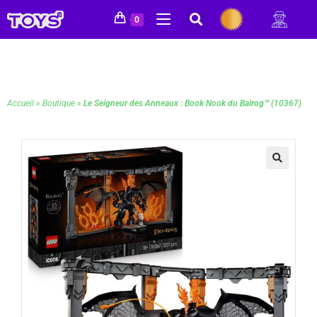
0
Accueil
»
Boutique
»
Le Seigneur des Anneaux : Book Nook du Balrog™ (10367)
🔍