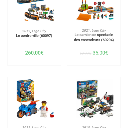
AJOUTER AU PANIER
AJOUTER AU PANIER
2021
,
Lego City
2015
,
Lego City
Le camion de spectacle
Le centre ville (60097)
des cascadeurs (60294)
260,00
€
35,00
€
59,99
€
AJOUTER AU PANIER
AJOUTER AU PANIER
2021
,
Lego City
2018
,
Lego City