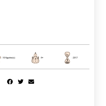
: 10 figurine(s)
: 9+
: 2017