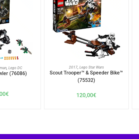
AJOUTER AU PANIER
U PANIER
2017
,
Lego Star Wars
tman
,
Lego DC
Scout Trooper™ & Speeder Bike™
wler (76086)
(75532)
00
€
120,00
€