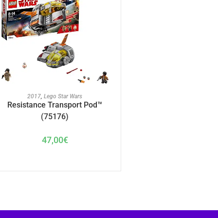
AJOUTER AU PANIER
2017
,
Lego Star Wars
Resistance Transport Pod™
(75176)
47,00
€