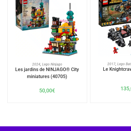
AJOUTER A
AJOUTER AU PANIER
2017
,
Lego Ba
2024
,
Lego Ninjago
Le Knightcra
Les jardins de NINJAGO® City
miniatures (40705)
135,
50,00
€