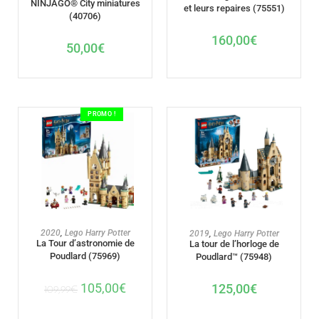
NINJAGO® City miniatures
et leurs repaires (75551)
(40706)
160,00
€
50,00
€
PROMO !
AJOUTER AU PANIER
AJOUTER AU PANIER
2020
,
Lego Harry Potter
2019
,
Lego Harry Potter
La Tour d’astronomie de
La tour de l’horloge de
Poudlard (75969)
Poudlard™ (75948)
105,00
€
125,00
€
109,99
€