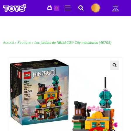
0
Accueil
»
Boutique
»
Les jardins de NINJAGO® City miniatures (40705)
🔍