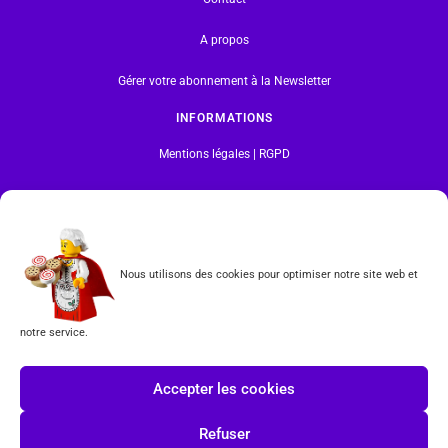
A propos
Gérer votre abonnement à la Newsletter
INFORMATIONS
Mentions légales | RGPD
CGV
Formulaire de rétractation
Nous utilisons des cookies pour optimiser notre site web et
Tous les produits vendus sur ce site sont fabriqués par LEGO exclusivement. LEGO® est une
marque déposée par The LEGO Group. Les propriétaires des marques respectives citées sur le site
en restent les propriétaires. Tous droits réservés.
notre service.
INSCRIPTION À LA NEWSLETTER
Accepter les cookies
Refuser