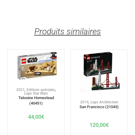
Produits similaires
AJOUTER AU PANIER
2021
,
Editions spéciales
,
Lego Star Wars
Tatooine Homestead
AJOUTER AU PANIER
2019
,
Lego Architecture
(40451)
San Francisco (21043)
44,00
€
120,00
€