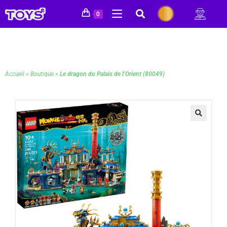
0
Accueil
»
Boutique
»
Le dragon du Palais de l’Orient (80049)
🔍