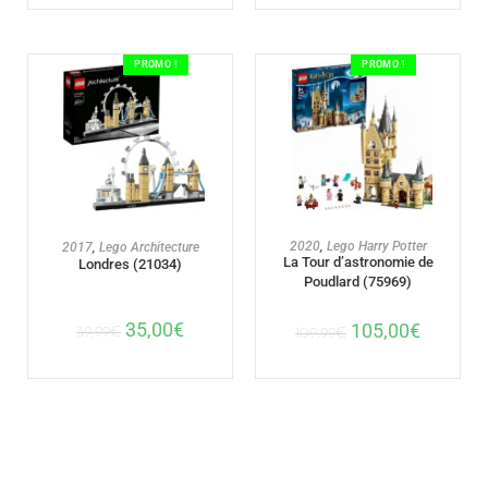
PROMO !
PROMO !
AJOUTER AU PANIER
AJOUTER AU PANIER
2020
,
Lego Harry Potter
2017
,
Lego Architecture
La Tour d’astronomie de
Londres (21034)
Poudlard (75969)
35,00
€
105,00
€
39,99
€
109,99
€