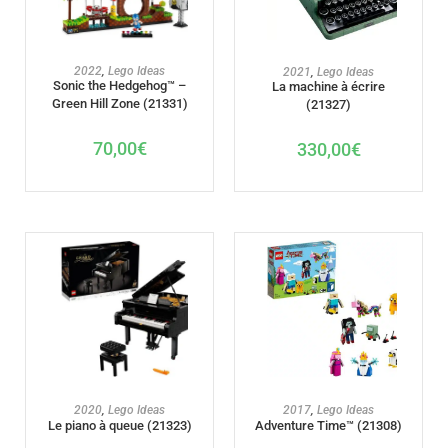
AJOUTER AU PANIER
AJOUTER AU PANIER
2022
,
Lego Ideas
2021
,
Lego Ideas
Sonic the Hedgehog™ –
La machine à écrire
Green Hill Zone (21331)
(21327)
70,00
€
330,00
€
AJOUTER AU PANIER
AJOUTER AU PANIER
2020
,
Lego Ideas
2017
,
Lego Ideas
Le piano à queue (21323)
Adventure Time™ (21308)