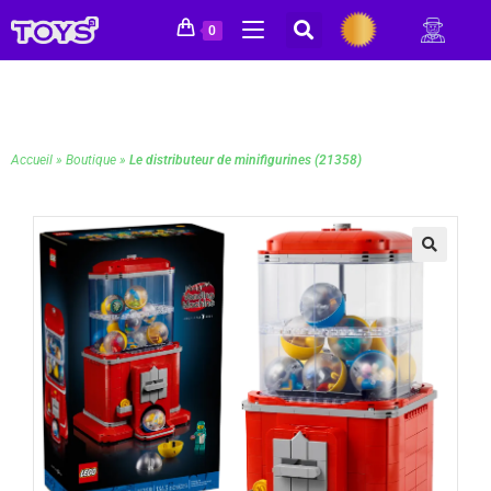
0
Accueil
»
Boutique
»
Le distributeur de minifigurines (21358)
🔍