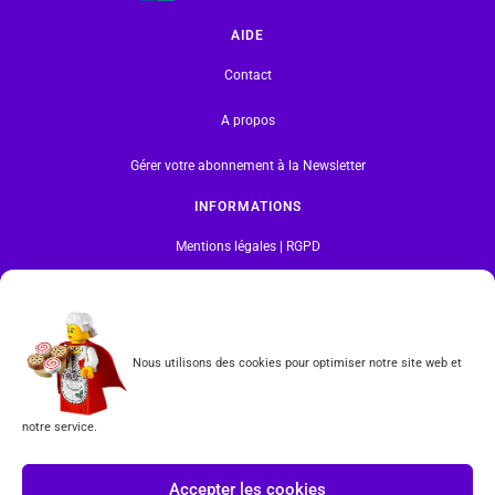
AIDE
Contact
A propos
Gérer votre abonnement à la Newsletter
INFORMATIONS
Mentions légales | RGPD
CGV
Formulaire de rétractation
Nous utilisons des cookies pour optimiser notre site web et
Tous les produits vendus sur ce site sont fabriqués par LEGO exclusivement. LEGO® est une
marque déposée par The LEGO Group. Les propriétaires des marques respectives citées sur le site
notre service.
en restent les propriétaires. Tous droits réservés.
INSCRIPTION À LA NEWSLETTER
Accepter les cookies