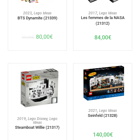
AJOUTER AU PANIER
AJOUTER AU PANIER
2023
,
Lego Ideas
2017
,
Lego Ideas
Les femmes de la NASA
BTS Dynamite (21339)
(21312)
80,00
€
84,00
€
99,99
€
AJOUTER AU PANIER
2021
,
Lego Ideas
Seinfeld (21328)
AJOUTER AU PANIER
2019
,
Lego Disney
,
Lego
Ideas
Steamboat Willie (21317)
140,00
€