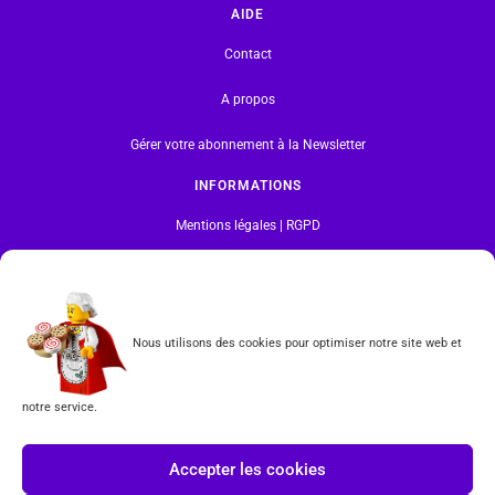
AIDE
Contact
A propos
Gérer votre abonnement à la Newsletter
INFORMATIONS
Mentions légales | RGPD
CGV
Formulaire de rétractation
Nous utilisons des cookies pour optimiser notre site web et
Tous les produits vendus sur ce site sont fabriqués par LEGO exclusivement. LEGO® est une
marque déposée par The LEGO Group. Les propriétaires des marques respectives citées sur le site
notre service.
en restent les propriétaires. Tous droits réservés.
INSCRIPTION À LA NEWSLETTER
Accepter les cookies