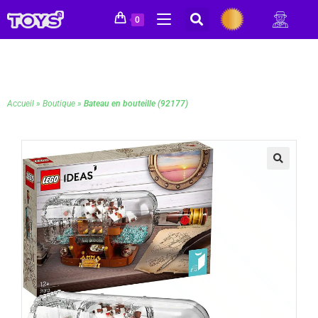
0
Accueil
»
Boutique
»
Bateau en bouteille (92177)
🔍