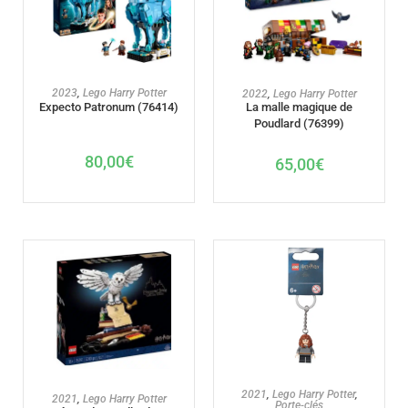
AJOUTER AU PANIER
AJOUTER AU PANIER
2023
,
Lego Harry Potter
2022
,
Lego Harry Potter
La malle magique de
Expecto Patronum (76414)
Poudlard (76399)
80,00
€
65,00
€
AJOUTER AU PANIER
2021
,
Lego Harry Potter
,
AJOUTER AU PANIER
2021
,
Lego Harry Potter
Porte-clés