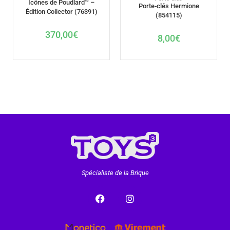
Icônes de Poudlard™ –
Porte-clés Hermione
Édition Collector (76391)
(854115)
370,00
€
8,00
€
Spécialiste de la Brique