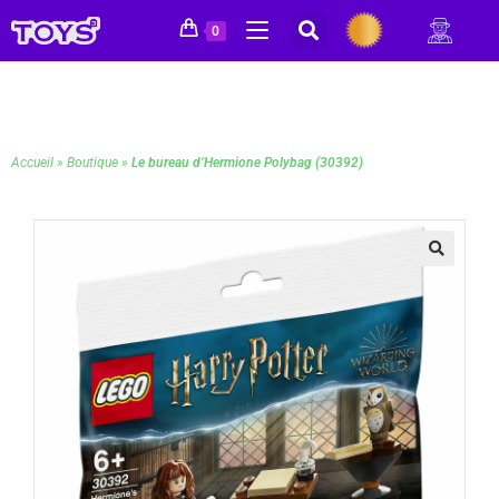
0
Accueil
»
Boutique
»
Le bureau d’Hermione Polybag (30392)
🔍