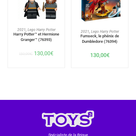
AJOUTER AU PANIER
2021
,
Lego Harry Potter
AJOUTER AU PANIER
2021
,
Lego Harry Potter
Harry Potter™ et Hermione
Fumseck, le phénix de
Granger™ (76393)
Dumbledore (76394)
130,00
€
130,00
€
139,99
€
Spécialiste de la Brique