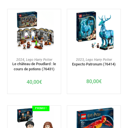
AJOUTER AU PANIER
AJOUTER AU PANIER
2024
,
Lego Harry Potter
2023
,
Lego Harry Potter
Le château de Poudlard : le
Expecto Patronum (76414)
cours de potions (76431)
80,00
€
40,00
€
PROMO !