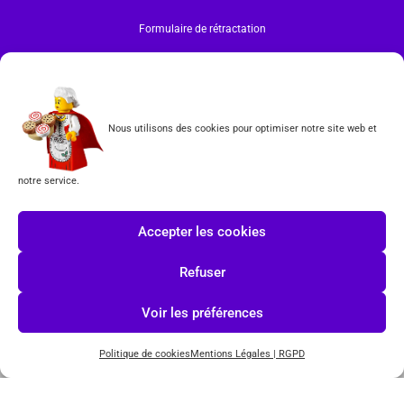
Formulaire de rétractation
Tous les produits vendus sur ce site sont fabriqués par LEGO exclusivement. LEGO® est une
marque déposée par The LEGO Group. Les propriétaires des marques respectives citées sur le site
en restent les propriétaires. Tous droits réservés.
INSCRIPTION À LA NEWSLETTER
Nous utilisons des cookies pour optimiser notre site web et
notre service.
Accepter les cookies
J'accepte les conditions du
RGPD.
Refuser
Voir les préférences
Politique de cookies
Mentions Légales | RGPD
© COPYRIGHT 2026-
TOYS PUISSANCE 3
POWERED BY
IMAGINEWEBSITE