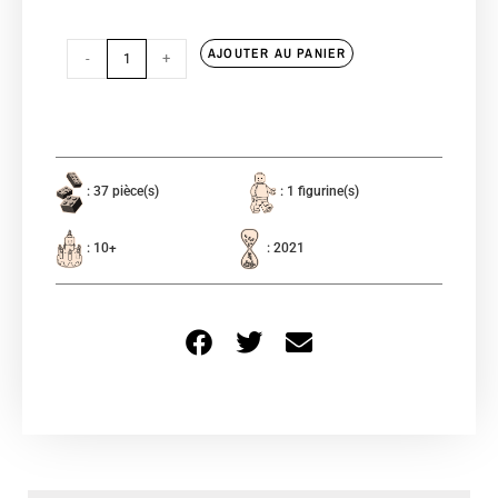
AJOUTER AU PANIER
-
+
: 37 pièce(s)
: 1 figurine(s)
: 10+
: 2021