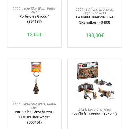
AJOUTER AU PANIER
AJOUTER AU PANIER
2022
,
Lego Star Wars
,
Porte-
2021
,
Editions spéciales
,
clés
Lego Star Wars
Porte-clés Grogu™
Le sabre laser de Luke
(854187)
Skywalker (40483)
12,00
€
190,00
€
AJOUTER AU PANIER
2015
,
Lego Star Wars
,
Porte-
clés
AJOUTER AU PANIER
2021
,
Lego Star Wars
Porte-clés Chewbacca™
Conflit à Tatooine™ (75299)
LEGO® Star Wars™
(853451)