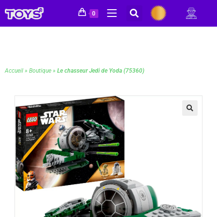
0
Accueil
»
Boutique
»
Le chasseur Jedi de Yoda (75360)
🔍