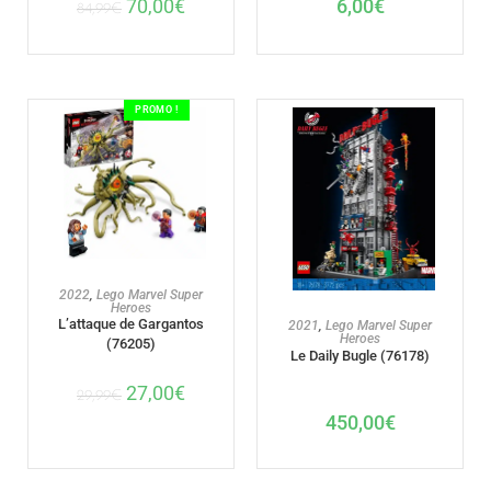
6,00
€
70,00
€
84,99
€
PROMO !
AJOUTER AU PANIER
2022
,
Lego Marvel Super
Heroes
AJOUTER AU PANIER
L’attaque de Gargantos
2021
,
Lego Marvel Super
Heroes
(76205)
Le Daily Bugle (76178)
27,00
€
29,99
€
450,00
€