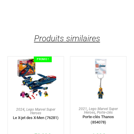
Produits similaires
PROMO !
AJOUTER AU PANIER
AJOUTER AU PANIER
2021
,
Lego Marvel Super
2024
,
Lego Marvel Super
Heroes
,
Porte-clés
Heroes
Porte-clés Thanos
Le X-jet des X-Men (76281)
(854078)