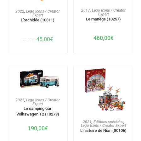
AJOUTER AU PANIER
2017
,
Lego Icons / Creator
AJOUTER AU PANIER
2022
,
Lego Icons / Creator
Expert
Expert
Le manège (10257)
L’orchidée (10311)
460,00
€
45,00
€
49,99
€
AJOUTER AU PANIER
2021
,
Lego Icons / Creator
Expert
Le camping-car
Volkswagen T2 (10279)
AJOUTER AU PANIER
2021
,
Editions spéciales
,
Lego Icons / Creator Expert
190,00
€
L’histoire de Nian (80106)