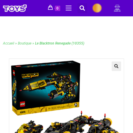
0
Accueil
»
Boutique
»
Le Blacktron Renegade (10355)
🔍