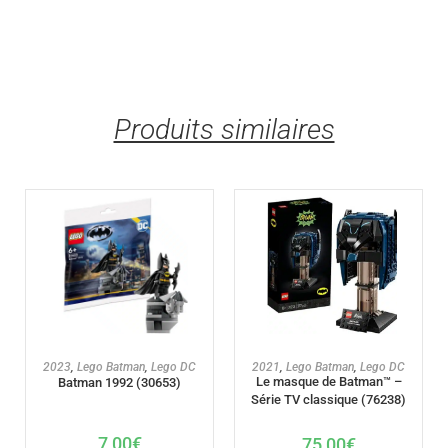
Produits similaires
AJOUTER AU PANIER
AJOUTER AU PANIER
2023
,
Lego Batman
,
Lego DC
2021
,
Lego Batman
,
Lego DC
Le masque de Batman™ –
Batman 1992 (30653)
Série TV classique (76238)
7,00
€
75,00
€