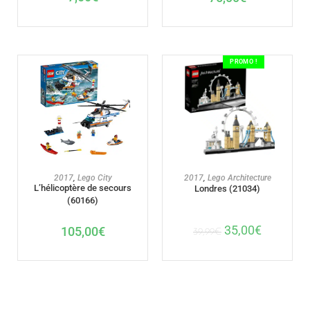
PROMO !
AJOUTER AU PANIER
AJOUTER AU PANIER
2017
,
Lego City
2017
,
Lego Architecture
L’hélicoptère de secours
Londres (21034)
(60166)
35,00
€
105,00
€
39,99
€