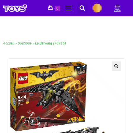
0
Accueil
»
Boutique
»
Le Batwing (70916)
🔍