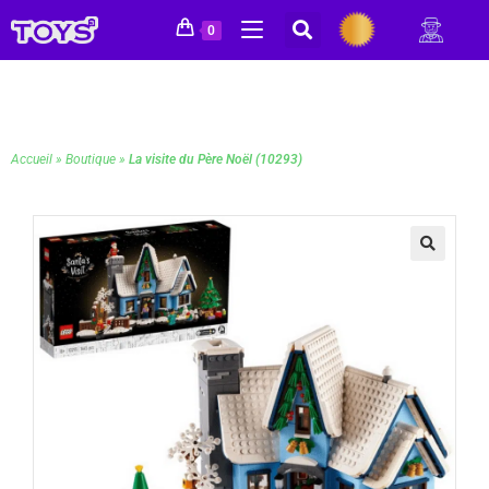
0
Accueil
»
Boutique
»
La visite du Père Noël (10293)
🔍