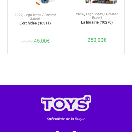
AJOUTER AU PANIER
2020
,
Lego Icons / Creator
AJOUTER AU PANIER
2022
,
Lego Icons / Creator
Expert
Expert
La librairie (10270)
L’orchidée (10311)
250,00
€
45,00
€
49,99
€
Spécialiste de la Brique