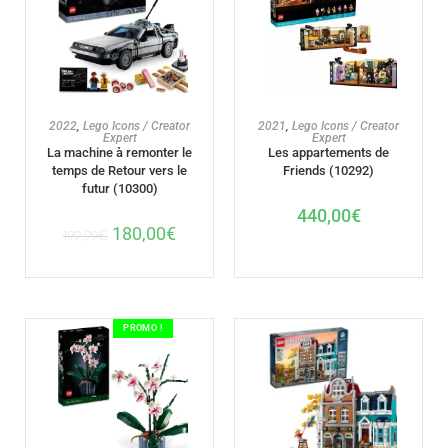
AJOUTER AU PANIER
AJOUTER AU PANIER
2022
,
Lego Icons / Creator
2021
,
Lego Icons / Creator
Expert
Expert
La machine à remonter le
Les appartements de
temps de Retour vers le
Friends (10292)
futur (10300)
440,00
€
180,00
€
199,99
€
PROMO !