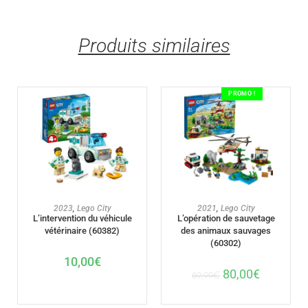
Produits similaires
PROMO !
AJOUTER AU PANIER
AJOUTER AU PANIER
2023
,
Lego City
2021
,
Lego City
L’intervention du véhicule
L’opération de sauvetage
vétérinaire (60382)
des animaux sauvages
(60302)
10,00
€
80,00
€
89,99
€