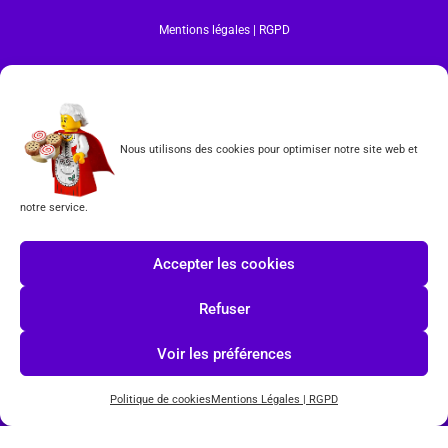
Mentions légales | RGPD
CGV
Formulaire de rétractation
Nous utilisons des cookies pour optimiser notre site web et
Tous les produits vendus sur ce site sont fabriqués par LEGO exclusivement. LEGO® est une
marque déposée par The LEGO Group. Les propriétaires des marques respectives citées sur le site
en restent les propriétaires. Tous droits réservés.
notre service.
INSCRIPTION À LA NEWSLETTER
Accepter les cookies
Refuser
Voir les préférences
J'accepte les conditions du
RGPD.
Politique de cookies
Mentions Légales | RGPD