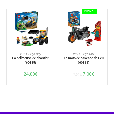
PROMO !
AJOUTER AU PANIER
AJOUTER AU PANIER
2023
,
Lego City
2021
,
Lego City
La pelleteuse de chantier
La moto de cascade de Feu
(60385)
(60311)
24,00
€
7,00
€
7,99
€