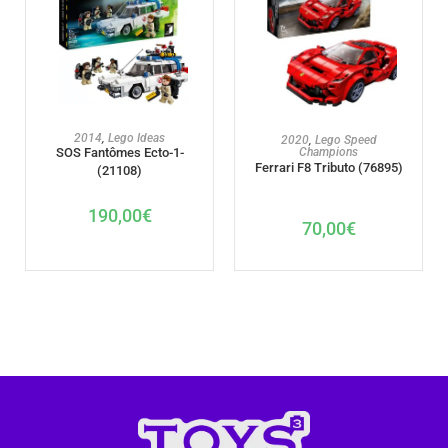
AJOUTER AU PANIER
AJOUTER AU PANIER
2014
,
Lego Ideas
2020
,
Lego Speed
SOS Fantômes Ecto-1-
Champions
Ferrari F8 Tributo (76895)
(21108)
190,00
€
70,00
€