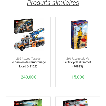
Produits similaires
AJOUTER AU PANIER
AJOUTER AU PANIER
2021
,
Lego Technic
2019
,
Lego Movie
Le camion de remorquage
Le Tricycle d’Emmet !
lourd (42128)
(70823)
240,00
€
15,00
€