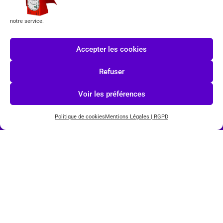
CGV
notre service.
Formulaire de rétractation
Accepter les cookies
Tous les produits vendus sur ce site sont fabriqués par LEGO exclusivement. LEGO® est une
marque déposée par The LEGO Group. Les propriétaires des marques respectives citées sur le site
Refuser
en restent les propriétaires. Tous droits réservés.
Voir les préférences
INSCRIPTION À LA NEWSLETTER
Politique de cookies
Mentions Légales | RGPD
J'accepte les conditions du
RGPD.