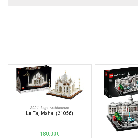
AJOUTER AU PANIER
2021
,
Lego Architecture
Le Taj Mahal (21056)
180,00
€