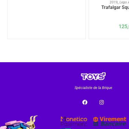
AJOUTER A
2019
,
Lego A
Trafalgar Sq
125,
Spécialiste de la Brique