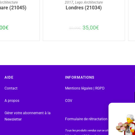
U PANIER
AJOUTER AU PANIER
rchitecture
2017
,
Lego Architecture
uare (21045)
Londres (21034)
00
€
35,00
€
39,99
€
AIDE
INFORMATIONS
Contact
Mentions légales | RGPD
A propos
CGV
Gérer votre abonnement à la
Formulaire de rétractation
Newsletter
Tous les produits vendus sur ce site sont