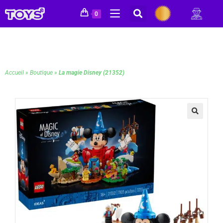
0
Accueil
»
Boutique
»
La magie Disney (21352)
🔍