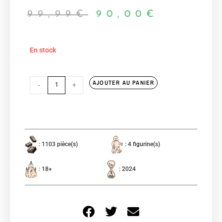
99,99
€
90,00
€
En stock
AJOUTER AU PANIER
-
+
: 1103 pièce(s)
: 4 figurine(s)
: 18+
: 2024