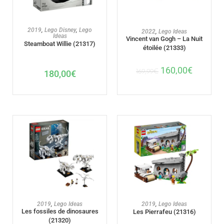
AJOUTER AU PANIER
AJOUTER AU PANIER
2019
,
Lego Disney
,
Lego
2022
,
Lego Ideas
Ideas
Vincent van Gogh – La Nuit
Steamboat Willie (21317)
étoilée (21333)
160,00
€
169,99
€
180,00
€
AJOUTER AU PANIER
AJOUTER AU PANIER
2019
,
Lego Ideas
2019
,
Lego Ideas
Les fossiles de dinosaures
Les Pierrafeu (21316)
(21320)