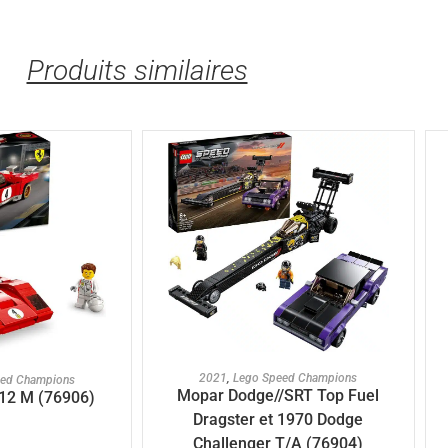
Produits similaires
AJOUTER AU PANIER
U PANIER
2021
,
Lego Speed Champions
eed Champions
Mopar Dodge//SRT Top Fuel
512 M (76906)
Dragster et 1970 Dodge
Challenger T/A (76904)