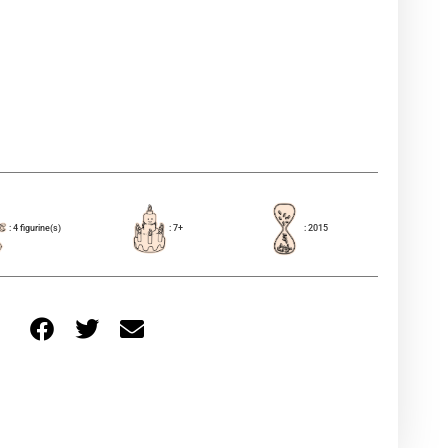
: 4 figurine(s)
: 7+
: 2015