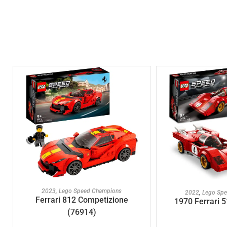
AJOUTER AU PANIER
AJOUTER A
2023
,
Lego Speed Champions
2022
,
Lego Sp
Ferrari 812 Competizione
1970 Ferrari 
(76914)