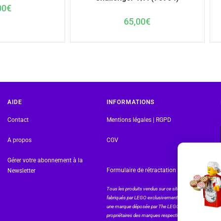
00
€
65,00
€
AIDE
INFORMATIONS
Contact
Mentions légales | RGPD
A propos
CGV
Gérer votre abonnement à la
Formulaire de rétractation
Newsletter
Tous les produits vendus sur ce site sont
fabriqués par LEGO exclusivement. LEGO® est
une marque déposée par The LEGO Group. Les
propriétaires des marques respectives citées