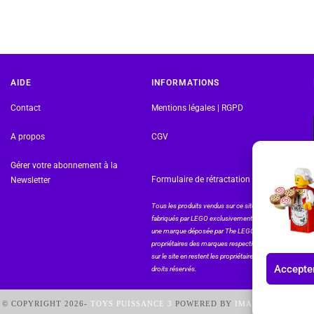
AIDE
INFORMATIONS
Contact
Mentions légales | RGPD
A propos
CGV
Gérer votre abonnement à la
Formulaire de rétractation
Newsletter
Tous les produits vendus sur ce site sont
fabriqués par LEGO exclusivement. LEGO® est
une marque déposée par The LEGO Group. Les
propriétaires des marques respectives citées
sur le site en restent les propriétaires. Tous
Accepter
droits réservés.
© COPYRIGHT 2026-
TOYS PUISSANCE 3
POWERED BY
IMAGINEWEBSITE