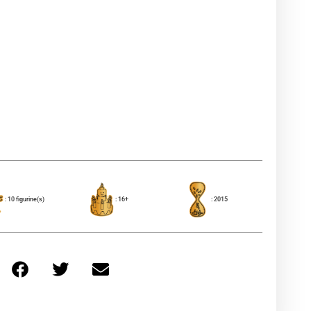
: 10 figurine(s)
: 16+
: 2015