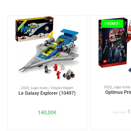
PROMO !
AJOUTER A
AJOUTER AU PANIER
2022
,
Lego Icons 
2022
,
Lego Icons / Creator Expert
Optimus Pri
Le Galaxy Explorer (10497)
1
140,00
€
169,99
€