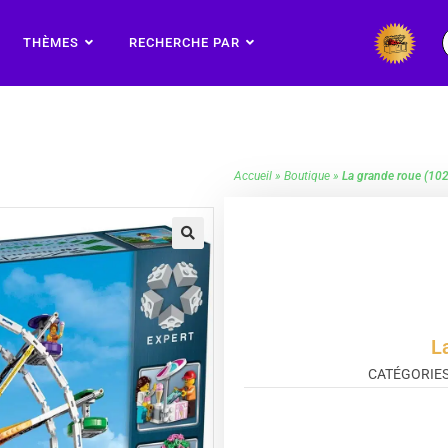
THÈMES
RECHERCHE PAR
Accueil
»
Boutique
»
La grande roue (10
🔍
L
CATÉGORIES