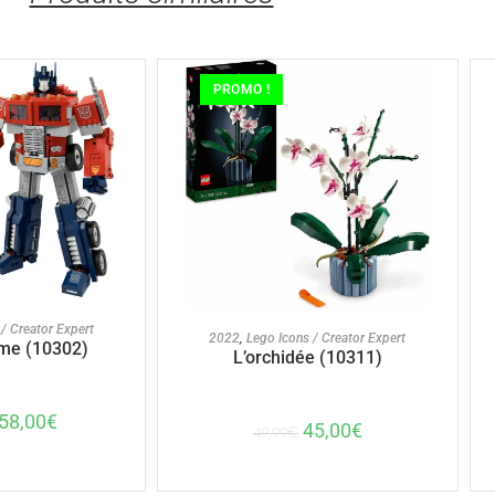
PROMO !
U PANIER
/ Creator Expert
AJOUTER AU PANIER
2022
,
Lego Icons / Creator Expert
me (10302)
L’orchidée (10311)
58,00
€
45,00
€
49,99
€