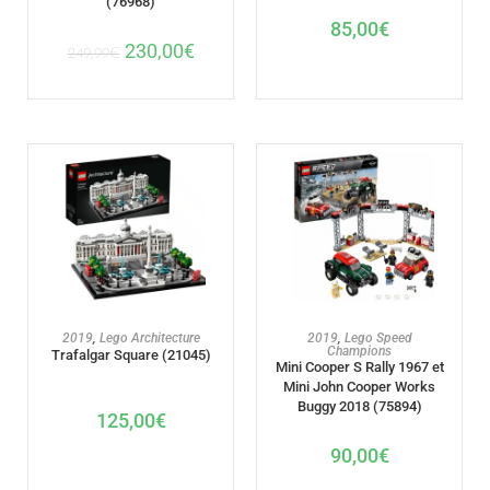
(76968)
85,00
€
230,00
€
249,99
€
AJOUTER AU PANIER
AJOUTER AU PANIER
2019
,
Lego Architecture
2019
,
Lego Speed
Champions
Trafalgar Square (21045)
Mini Cooper S Rally 1967 et
Mini John Cooper Works
Buggy 2018 (75894)
125,00
€
90,00
€