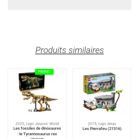
Produits similaires
PROMO !
AJOUTER AU PANIER
AJOUTER AU PANIER
2025
,
Lego Jurassic World
2019
,
Lego Ideas
Les fossiles de dinosaures
Les Pierrafeu (21316)
: le Tyrannosaurus rex