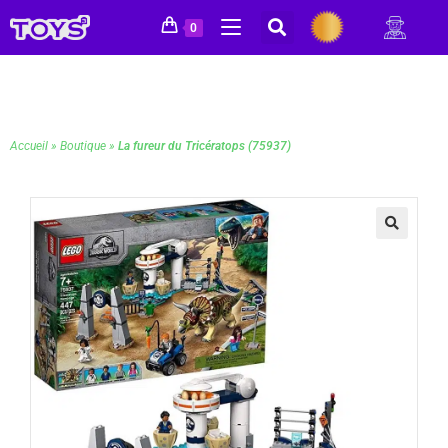
0
Accueil
»
Boutique
»
La fureur du Tricératops (75937)
🔍