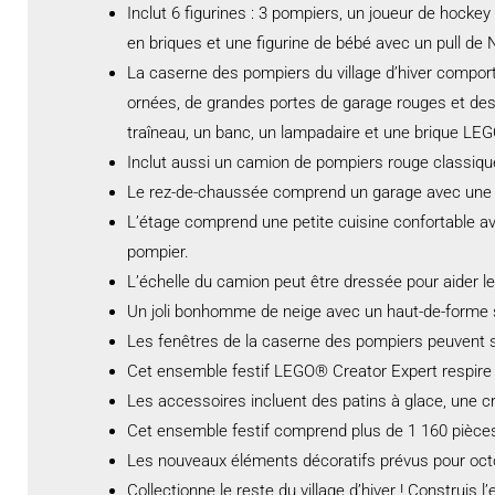
Inclut 6 figurines : 3 pompiers, un joueur de hock
en briques et une figurine de bébé avec un pull de 
La caserne des pompiers du village d’hiver comport
ornées, de grandes portes de garage rouges et des
traîneau, un banc, un lampadaire et une brique LE
Inclut aussi un camion de pompiers rouge classique 
Le rez-de-chaussée comprend un garage avec une p
L’étage comprend une petite cuisine confortable ave
pompier.
L’échelle du camion peut être dressée pour aider l
Un joli bonhomme de neige avec un haut-de-forme s
Les fenêtres de la caserne des pompiers peuvent s
Cet ensemble festif LEGO® Creator Expert respire 
Les accessoires incluent des patins à glace, une cr
Cet ensemble festif comprend plus de 1 160 pièce
Les nouveaux éléments décoratifs prévus pour octo
Collectionne le reste du village d’hiver ! Construis