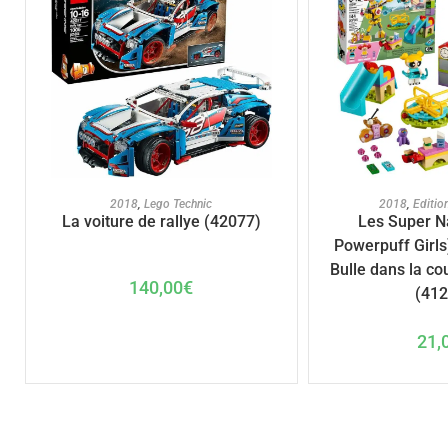
AJOUTER A
AJOUTER AU PANIER
2018
,
Editio
2018
,
Lego Technic
Les Super N
La voiture de rallye (42077)
Powerpuff Girls)
Bulle dans la co
140,00
€
(412
21,