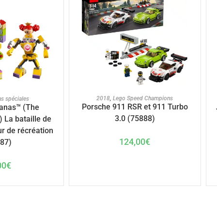
AJOUTER AU PANIER
U PANIER
2018
,
Lego Speed Champions
ns spéciales
Porsche 911 RSR et 911 Turbo
anas™ (The
3.0 (75888)
 La bataille de
ur de récréation
124,00
€
87)
00
€