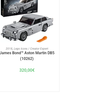
AJOUTER AU PANIER
2018
,
Lego Icons / Creator Expert
James Bond™ Aston Martin DB5
(10262)
320,00
€