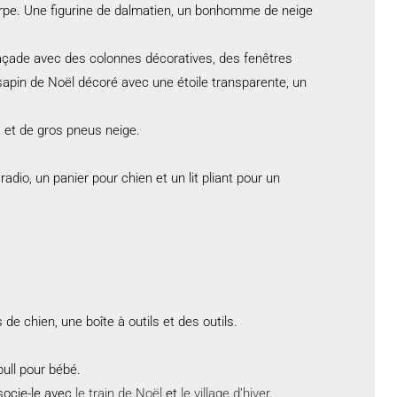
harpe. Une figurine de dalmatien, un bonhomme de neige
 façade avec des colonnes décoratives, des fenêtres
apin de Noël décoré avec une étoile transparente, un
s et de gros pneus neige.
io, un panier pour chien et un lit pliant pour un
e chien, une boîte à outils et des outils.
ull pour bébé.
ssocie-le avec
le train de Noël
et
le village d’hiver
.