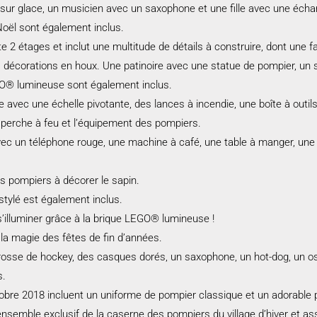
ey sur glace, un musicien avec un saxophone et une fille avec une éc
Noël sont également inclus.
e 2 étages et inclut une multitude de détails à construire, dont une
 décorations en houx. Une patinoire avec une statue de pompier, un s
GO® lumineuse sont également inclus.
avec une échelle pivotante, des lances à incendie, une boîte à outil
erche à feu et l’équipement des pompiers.
c un téléphone rouge, une machine à café, une table à manger, une rad
es pompiers à décorer le sapin.
tylé est également inclus.
’illuminer grâce à la brique LEGO® lumineuse !
la magie des fêtes de fin d’années.
osse de hockey, des casques dorés, un saxophone, un hot-dog, un os d
s.
bre 2018 incluent un uniforme de pompier classique et un adorable p
 l’ensemble exclusif de la caserne des pompiers du village d’hiver et a