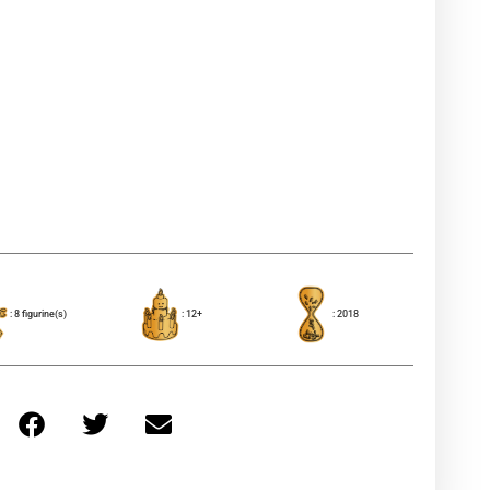
: 8 figurine(s)
: 12+
: 2018