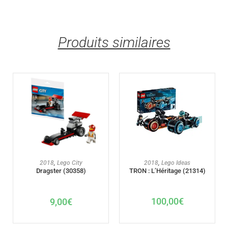
Produits similaires
AJOUTER AU PANIER
AJOUTER AU PANIER
2018
,
Lego Ideas
2018
,
Lego City
TRON : L’Héritage (21314)
Dragster (30358)
100,00
€
9,00
€