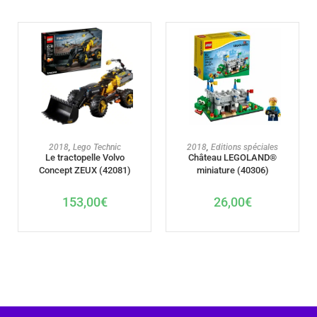
AJOUTER AU PANIER
AJOUTER AU PANIER
2018
,
Lego Technic
2018
,
Editions spéciales
Le tractopelle Volvo
Château LEGOLAND®
Concept ZEUX (42081)
miniature (40306)
153,00
€
26,00
€