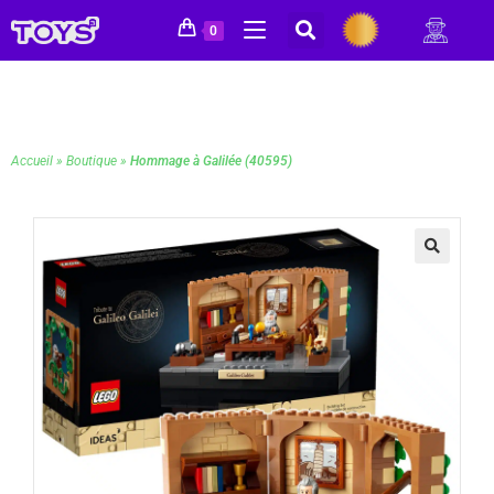
0
Accueil
»
Boutique
»
Hommage à Galilée (40595)
🔍