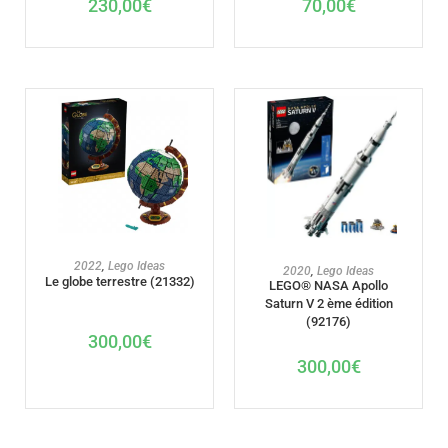
230,00
€
70,00
€
AJOUTER AU PANIER
2022
,
Lego Ideas
AJOUTER AU PANIER
2020
,
Lego Ideas
Le globe terrestre (21332)
LEGO® NASA Apollo
Saturn V 2 ème édition
(92176)
300,00
€
300,00
€