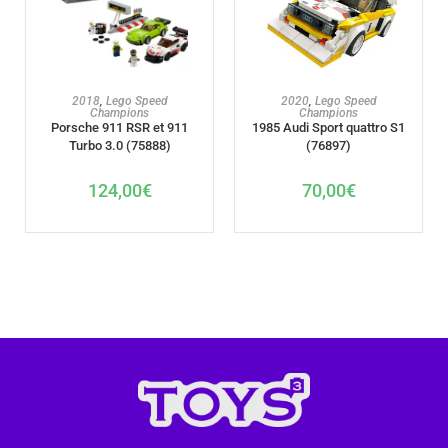
AJOUTER AU PANIER
AJOUTER AU PANIER
2018
,
Lego Speed
2020
,
Lego Speed
Champions
Champions
Porsche 911 RSR et 911
1985 Audi Sport quattro S1
Turbo 3.0 (75888)
(76897)
124,00
€
70,00
€