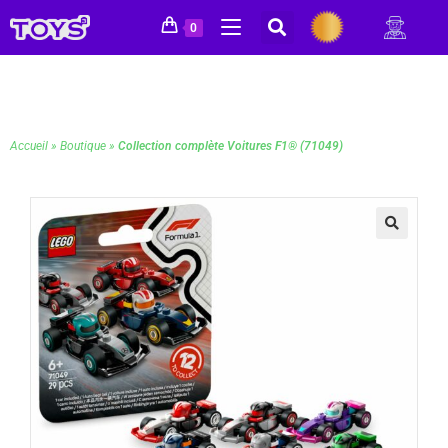
0
Accueil
»
Boutique
»
Collection complète Voitures F1® (71049)
🔍