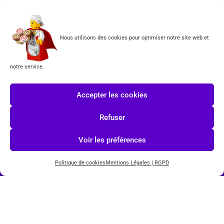
Formulaire de rétractation
Tous les produits vendus sur ce site sont fabriqués par LEGO exclusivement. LEGO® est une
Nous utilisons des cookies pour optimiser notre site web et
marque déposée par The LEGO Group. Les propriétaires des marques respectives citées sur le site
en restent les propriétaires. Tous droits réservés.
notre service.
INSCRIPTION À LA NEWSLETTER
Accepter les cookies
Refuser
J'accepte les conditions du
RGPD.
Voir les préférences
Politique de cookies
Mentions Légales | RGPD
© COPYRIGHT 2026-
TOYS PUISSANCE 3
POWERED BY
IMAGINEWEBSITE