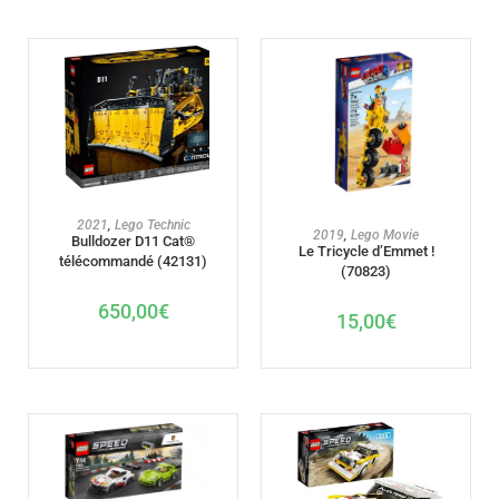
AJOUTER AU PANIER
2021
,
Lego Technic
AJOUTER AU PANIER
2019
,
Lego Movie
Bulldozer D11 Cat®
Le Tricycle d’Emmet !
télécommandé (42131)
(70823)
650,00
€
15,00
€