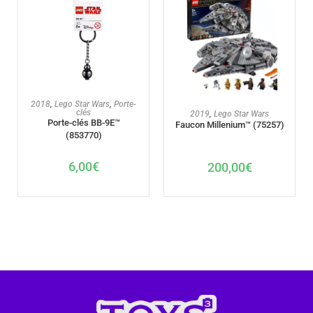
AJOUTER AU PANIER
2018
,
Lego Star Wars
,
Porte-
AJOUTER AU PANIER
clés
2019
,
Lego Star Wars
Porte-clés BB-9E™
Faucon Millenium™ (75257)
(853770)
6,00
€
200,00
€