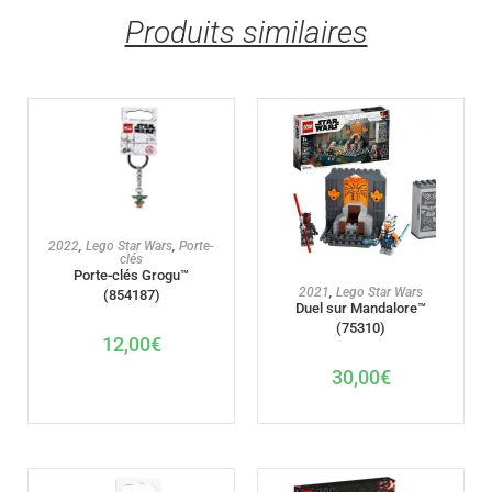
Produits similaires
AJOUTER AU PANIER
2022
,
Lego Star Wars
,
Porte-
clés
Porte-clés Grogu™
AJOUTER AU PANIER
2021
,
Lego Star Wars
(854187)
Duel sur Mandalore™
(75310)
12,00
€
30,00
€