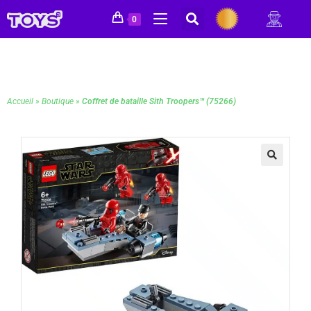
0
Accueil
»
Boutique
»
Coffret de bataille Sith Troopers™ (75266)
🔍