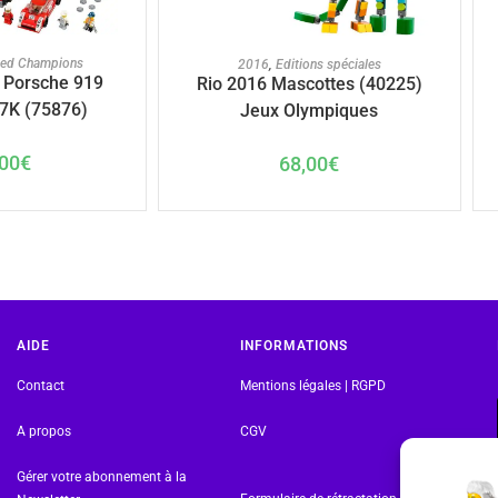
U PANIER
AJOUTER AU PANIER
eed Champions
2016
,
Editions spéciales
a Porsche 919
Rio 2016 Mascottes (40225)
17K (75876)
Jeux Olympiques
00
€
68,00
€
AIDE
INFORMATIONS
Contact
Mentions légales | RGPD
A propos
CGV
Gérer votre abonnement à la