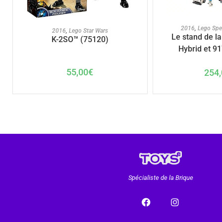
AJOUTER A
AJOUTER AU PANIER
2016
,
Lego Sp
2016
,
Lego Star Wars
Le stand de l
K-2SO™ (75120)
Hybrid et 9
55,00
€
254,
Spécialiste de la Brique