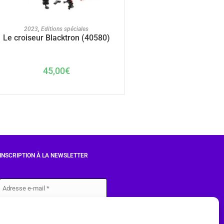
AJOUTER AU PANIER
2023
,
Editions spéciales
Le croiseur Blacktron (40580)
45,00
€
INSCRIPTION À LA NEWSLETTER
J'accepte les conditions du
RGPD.