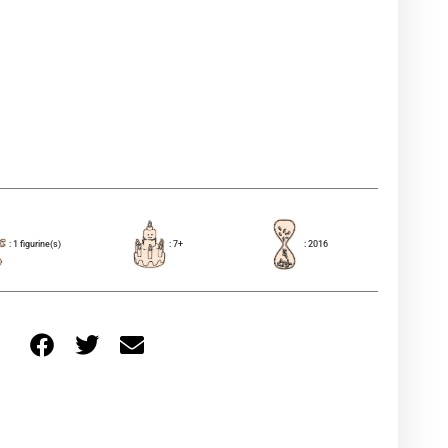
: 1 figurine(s)
: 7+
: 2016