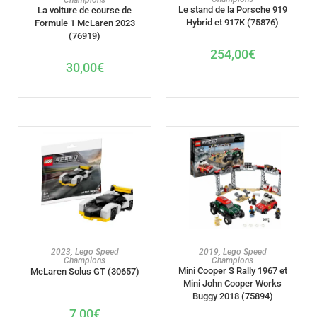
Le stand de la Porsche 919
La voiture de course de
Hybrid et 917K (75876)
Formule 1 McLaren 2023
(76919)
254,00
€
30,00
€
AJOUTER AU PANIER
AJOUTER AU PANIER
2023
,
Lego Speed
2019
,
Lego Speed
Champions
Champions
Mini Cooper S Rally 1967 et
McLaren Solus GT (30657)
Mini John Cooper Works
Buggy 2018 (75894)
7,00
€