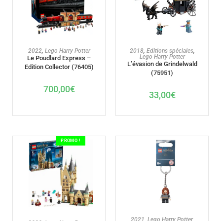
AJOUTER AU PANIER
AJOUTER AU PANIER
2022
,
Lego Harry Potter
2018
,
Editions spéciales
,
Lego Harry Potter
Le Poudlard Express –
L’évasion de Grindelwald
Edition Collector (76405)
(75951)
700,00
€
33,00
€
PROMO !
AJOUTER AU PANIER
2021
,
Lego Harry Potter
,
AJOUTER AU PANIER