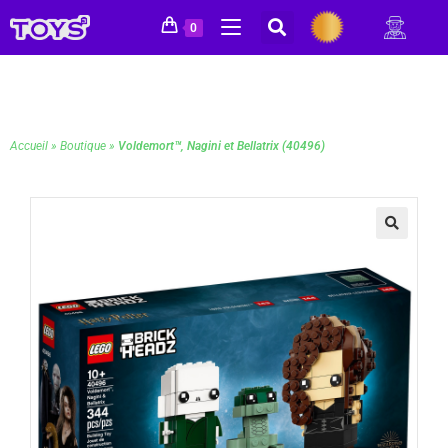
0
Accueil
»
Boutique
»
Voldemort™, Nagini et Bellatrix (40496)
🔍