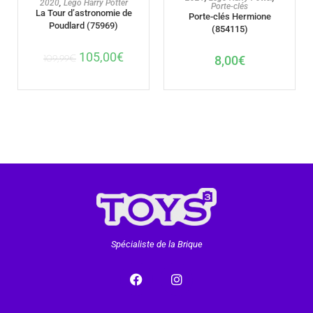
2020
,
Lego Harry Potter
Porte-clés
La Tour d’astronomie de
Porte-clés Hermione
Poudlard (75969)
(854115)
105,00
€
8,00
€
109,99
€
Spécialiste de la Brique