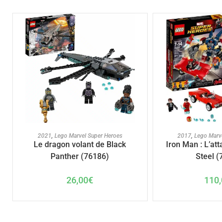
AJOUTER AU PANIER
AJOUTER A
2021
,
Lego Marvel Super Heroes
2017
,
Lego Marv
Le dragon volant de Black
Iron Man : L’att
Panther (76186)
Steel (
26,00
€
110,