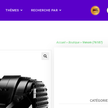
THÈMES
RECHERCHE PAR
Accueil
»
Boutique
»
Venom (76187)
🔍
CATÉGORIE