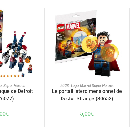
U PANIER
AJOUTER AU PANIER
el Super Heroes
2023
,
Lego Marvel Super Heroes
aque de Detroit
Le portail interdimensionnel de
76077)
Doctor Strange (30652)
00
€
5,00
€