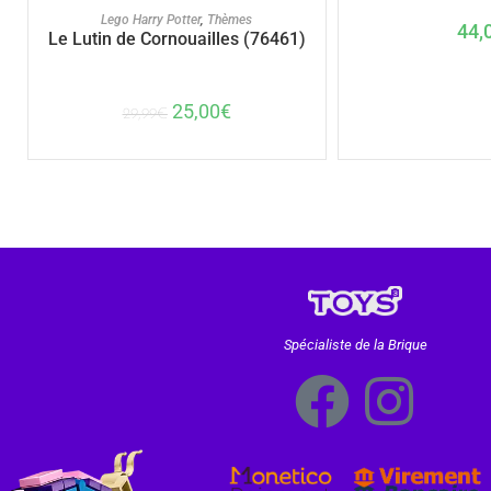
AJOUTER AU PANIER
Lego Harry Potter
,
Thèmes
44,
Le Lutin de Cornouailles (76461)
25,00
€
29,99
€
Spécialiste de la Brique