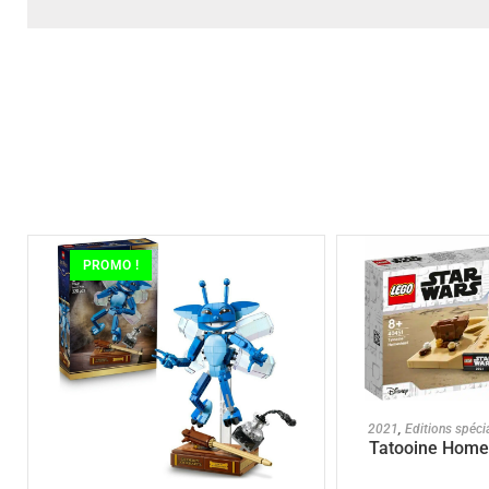
PROMO !
AJOUTER A
2021
,
Editions spéci
Tatooine Home