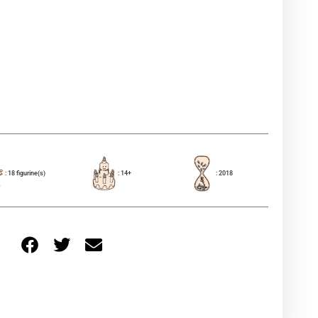
: 18 figurine(s)
: 14+
: 2018