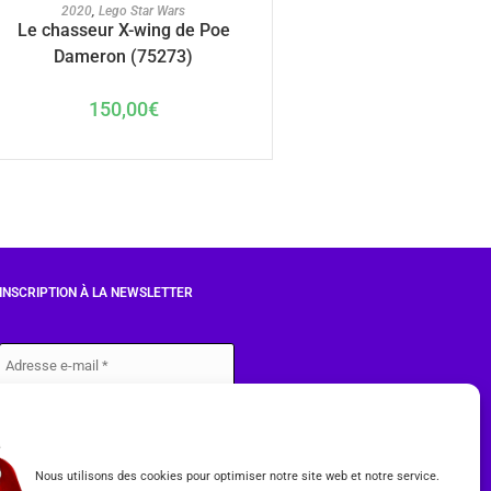
AJOUTER AU PANIER
2020
,
Lego Star Wars
Le chasseur X-wing de Poe
Dameron (75273)
150,00
€
INSCRIPTION À LA NEWSLETTER
J'accepte les conditions du
RGPD.
Nous utilisons des cookies pour optimiser notre site web et notre service.