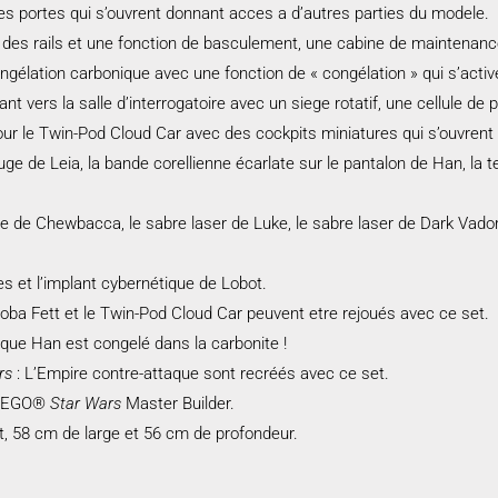
des portes qui s’ouvrent donnant acces a d’autres parties du modele.
des rails et une fonction de basculement, une cabine de maintenance
élation carbonique avec une fonction de « congélation » qui s’active p
vers la salle d’interrogatoire avec un siege rotatif, une cellule de p
pour le Twin-Pod Cloud Car avec des cockpits miniatures qui s’ouvrent 
ge de Leia, la bande corellienne écarlate sur le pantalon de Han, la 
te de Chewbacca, le sabre laser de Luke, le sabre laser de Dark Vador, l
s et l’implant cybernétique de Lobot.
oba Fett et le Twin-Pod Cloud Car peuvent etre rejoués avec ce set.
ique Han est congelé dans la carbonite !
rs
: L’Empire contre-attaque sont recréés avec ce set.
e LEGO®
Star Wars
Master Builder.
 58 cm de large et 56 cm de profondeur.