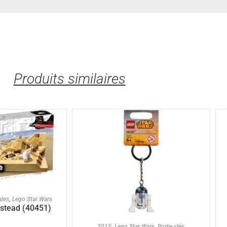
Produits similaires
U PANIER
ales
,
Lego Star Wars
stead (40451)
AJOUTER AU PANIER
2015
,
Lego Star Wars
,
Porte-clés