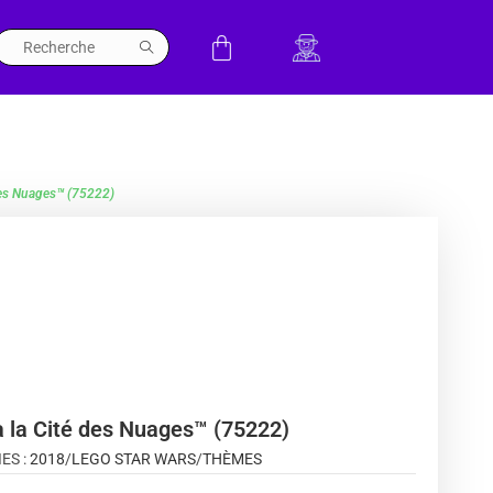
des Nuages™ (75222)
à la Cité des Nuages™ (75222)
ES :
2018
/
LEGO STAR WARS
/
THÈMES