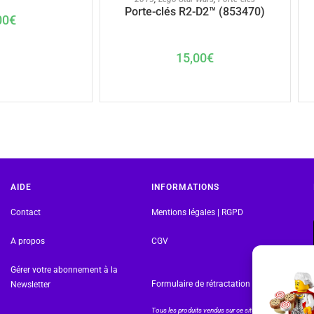
Porte-clés R2-D2™ (853470)
00
€
15,00
€
AIDE
INFORMATIONS
Contact
Mentions légales | RGPD
A propos
CGV
Gérer votre abonnement à la
Formulaire de rétractation
Newsletter
Tous les produits vendus sur ce site sont