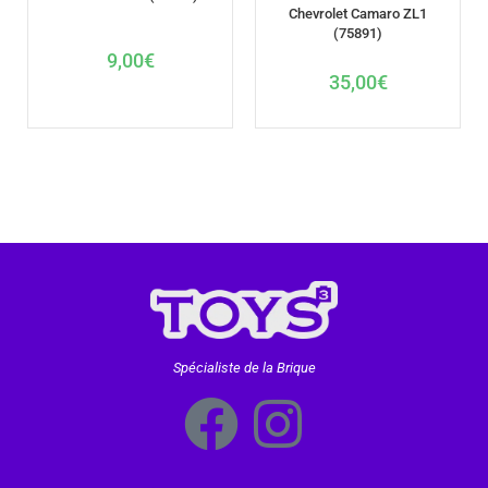
Chevrolet Camaro ZL1
(75891)
9,00
€
35,00
€
Spécialiste de la Brique