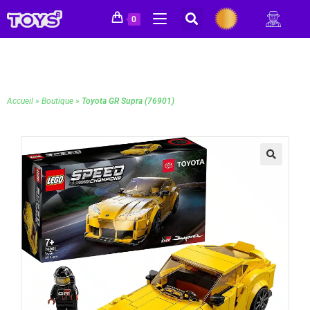
0
Accueil
»
Boutique
»
Toyota GR Supra (76901)
🔍