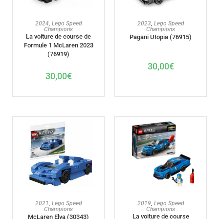
AJOUTER AU PANIER
AJOUTER AU PANIER
2024
,
Lego Speed
2023
,
Lego Speed
Champions
Champions
La voiture de course de
Pagani Utopia (76915)
Formule 1 McLaren 2023
(76919)
30,00
€
30,00
€
AJOUTER AU PANIER
AJOUTER AU PANIER
2021
,
Lego Speed
2019
,
Lego Speed
Champions
Champions
La voiture de course
McLaren Elva (30343)