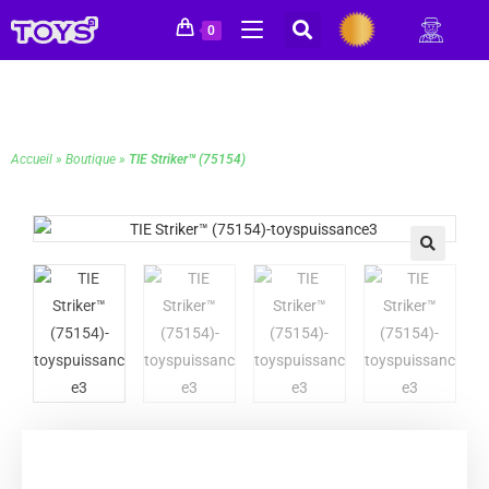
0
Accueil
»
Boutique
»
TIE Striker™ (75154)
🔍