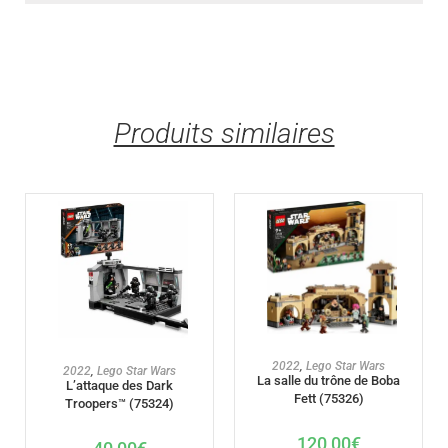
Produits similaires
AJOUTER AU PANIER
2022
,
Lego Star Wars
AJOUTER AU PANIER
2022
,
Lego Star Wars
La salle du trône de Boba
L’attaque des Dark
Fett (75326)
Troopers™ (75324)
120,00
€