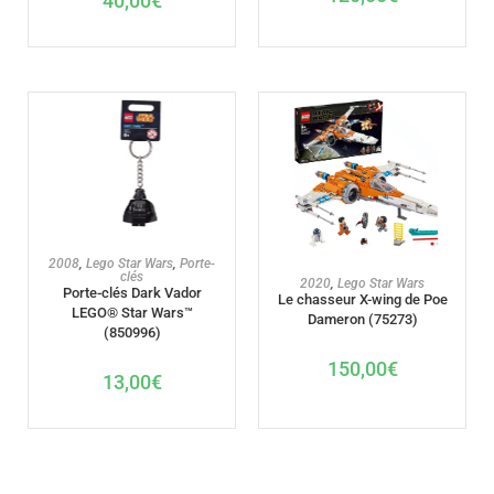
40,00
€
AJOUTER AU PANIER
2008
,
Lego Star Wars
,
Porte-
clés
AJOUTER AU PANIER
2020
,
Lego Star Wars
Porte-clés Dark Vador
Le chasseur X-wing de Poe
LEGO® Star Wars™
Dameron (75273)
(850996)
150,00
€
13,00
€