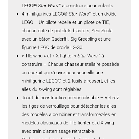
LEGO®
Star Wars
™ à construire pour enfants
4 minifigurines LEGO®
Star Wars
™ et un droïde
LEGO – Un pilote rebelle et un pilote de TIE,
chacun doté de pistolets blasters, Yesi Scala
avec un bâton Gaderffii, Sig Greebling et une
figurine LEGO de droïde L3-G0
« TIE-wing » et « X-fighter »
Star Wars
™ à
construire – Chaque chasseur stellaire possède
un cockpit qui s’ouvre pour accueillir une
minifigurine LEGO® et 2 fusils à ressort, et les
ailes du X-wing sont réglables
Jouet de construction personnalisable – Retirez
les tiges de verrouillage pour détacher les ailes
des modèles à combiner et transformez-les en
modèles classiques de TIE fighter et d’X-wing
avec train d’atterrissage rétractable