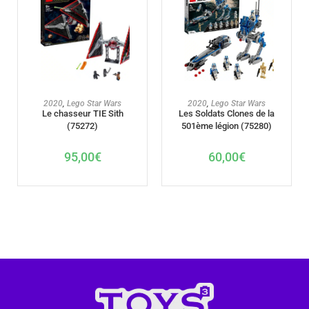
AJOUTER AU PANIER
AJOUTER AU PANIER
2020
,
Lego Star Wars
2020
,
Lego Star Wars
Les Soldats Clones de la
Le chasseur TIE Sith
501ème légion (75280)
(75272)
60,00
€
95,00
€