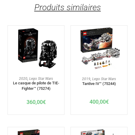
Produits similaires
AJOUTER AU PANIER
AJOUTER AU PANIER
2020
,
Lego Star Wars
2019
,
Lego Star Wars
Le casque de pilote de TIE-
Tantive IV™ (75244)
Fighter™ (75274)
400,00
€
360,00
€