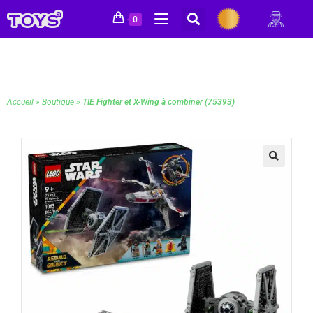
0
Accueil
»
Boutique
»
TIE Fighter et X-Wing à combiner (75393)
🔍