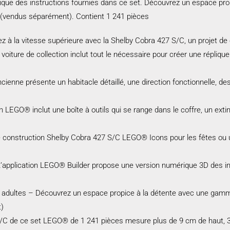
ique des instructions fournies dans ce set. Découvrez un espace pro
(vendus séparément). Contient 1 241 pièces
à la vitesse supérieure avec la Shelby Cobra 427 S/C, un projet de c
voiture de collection inclut tout le nécessaire pour créer une répliqu
ienne présente un habitacle détaillé, une direction fonctionnelle, des 
LEGO® inclut une boîte à outils qui se range dans le coffre, un exti
de construction Shelby Cobra 427 S/C LEGO® Icons pour les fêtes ou 
’application LEGO® Builder propose une version numérique 3D des ins
 adultes – Découvrez un espace propice à la détente avec une gamm
t)
S/C de ce set LEGO® de 1 241 pièces mesure plus de 9 cm de haut, 3