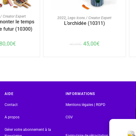
U PANIER
AJOUTER AU PANIER
/ Creator Expert
2022
,
Lego Icons / Creator Expert
monter le temps
L’orchidée (10311)
e futur (10300)
45,00
€
80,00
€
49,99
€
AIDE
INFORMATIONS
Contact
Mentions légales | RGPD
A propos
CGV
Gérer votre abonnement à la
Formulaire de rétractation