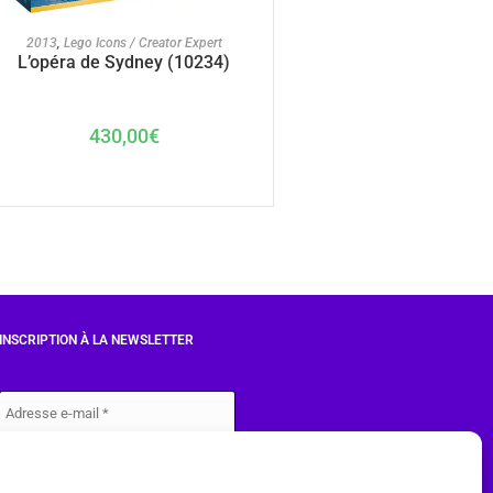
AJOUTER AU PANIER
2013
,
Lego Icons / Creator Expert
L’opéra de Sydney (10234)
430,00
€
INSCRIPTION À LA NEWSLETTER
J'accepte les conditions du
RGPD.