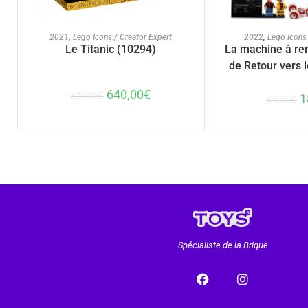
AJOUTER AU PANIER
AJOUTER A
2021
,
Lego Icons / Creator Expert
2022
,
Lego Icons 
Le Titanic (10294)
La machine à re
de Retour vers l
640,00
€
1
679,99
€
199,99
€
Spécialiste de la Brique