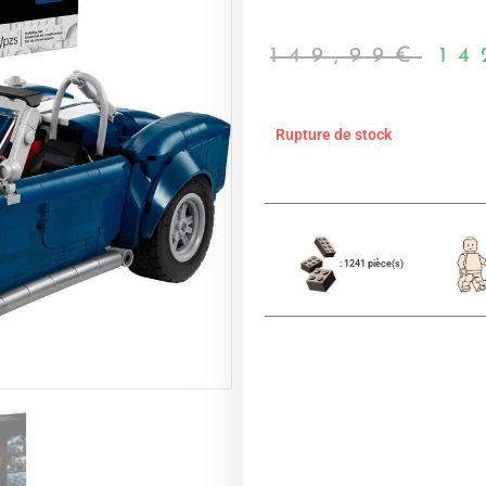
149,99
€
14
Rupture de stock
: 1241 pièce(s)