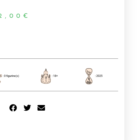
2,00
€
: 0 figurine(s)
: 18+
: 2025