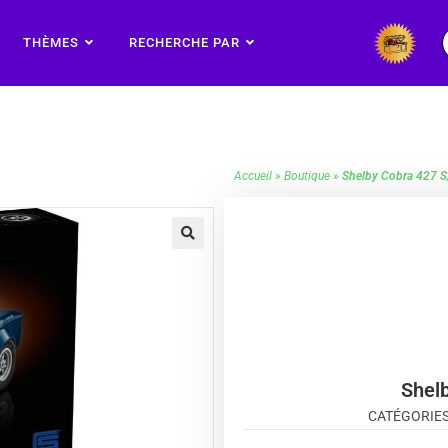
THÈMES
RECHERCHE PAR
Accueil
»
Boutique
»
Shelby Cobra 427 S
🔍
Shel
CATÉGORIES