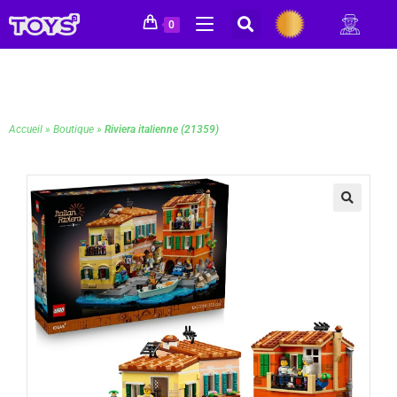
0
Accueil
»
Boutique
»
Riviera italienne (21359)
🔍