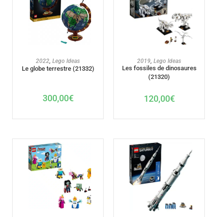
AJOUTER AU PANIER
AJOUTER AU PANIER
2022
,
Lego Ideas
2019
,
Lego Ideas
Les fossiles de dinosaures
Le globe terrestre (21332)
(21320)
300,00
€
120,00
€