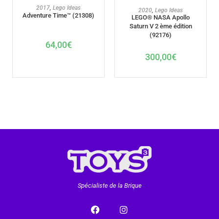
AJOUTER AU PANIER
2017
,
Lego Ideas
AJOUTER AU PANIER
2020
,
Lego Ideas
Adventure Time™ (21308)
LEGO® NASA Apollo
Saturn V 2 ème édition
(92176)
64,00
€
300,00
€
Spécialiste de la Brique