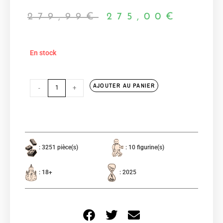
279,99
€
275,00
€
En stock
AJOUTER AU PANIER
-
+
: 3251 pièce(s)
: 10 figurine(s)
: 18+
: 2025