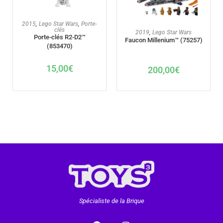
AJOUTER AU PANIER
2015
,
Lego Star Wars
,
Porte-
clés
AJOUTER AU PANIER
2019
,
Lego Star Wars
Porte-clés R2-D2™
Faucon Millenium™ (75257)
(853470)
15,00
€
200,00
€
Spécialiste de la Brique