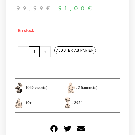
99,99
€
91,00
€
En stock
AJOUTER AU PANIER
-
+
: 1050 pièce(s)
: 2 figurine(s)
: 10+
: 2024