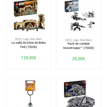
AJOUTER AU PANIER
2022
,
Lego Star Wars
AJOUTER AU PANIER
2022
,
Lego Star Wars
La salle du trône de Boba
Pack de combat
Fett (75326)
Snowtrooper™ (75320)
120,00
€
29,00
€