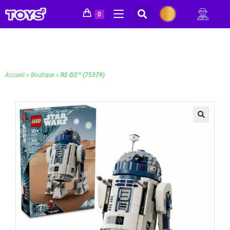
0
Accueil
»
Boutique
»
R2-D2™ (75379)
🔍