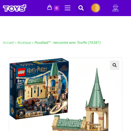
0
Accueil
»
Boutique
»
Poudlard™ : rencontre avec Touffu (76387)
🔍