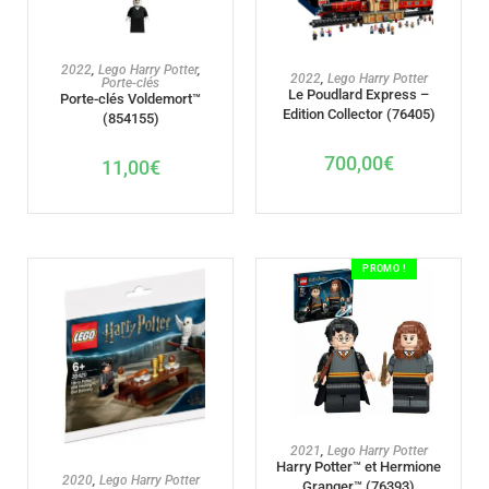
AJOUTER AU PANIER
2022
,
Lego Harry Potter
,
AJOUTER AU PANIER
2022
,
Lego Harry Potter
Porte-clés
Le Poudlard Express –
Porte-clés Voldemort™
Edition Collector (76405)
(854155)
700,00
€
11,00
€
PROMO !
AJOUTER AU PANIER
2021
,
Lego Harry Potter
Harry Potter™ et Hermione
AJOUTER AU PANIER
2020
,
Lego Harry Potter
Granger™ (76393)