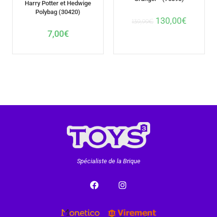
Harry Potter et Hedwige
Polybag (30420)
130,00
€
139,99
€
7,00
€
Spécialiste de la Brique