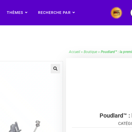
THÈMES
RECHERCHE PAR
Accueil
»
Boutique
»
Poudlard™ : la prem
🔍
Poudlard™ : 
CATÉGO