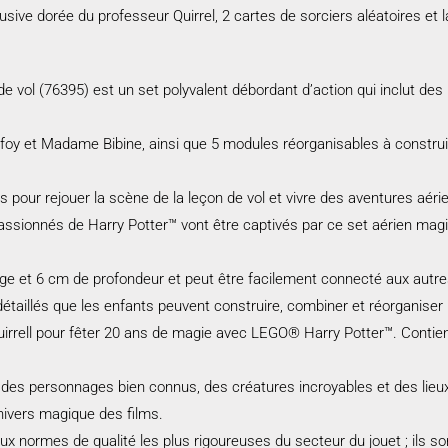
sive dorée du professeur Quirrel, 2 cartes de sorciers aléatoires et l
e vol (76395) est un set polyvalent débordant d’action qui inclut des
efoy et Madame Bibine, ainsi que 5 modules réorganisables à construi
ts pour rejouer la scène de la leçon de vol et vivre des aventures aér
passionnés de Harry Potter™ vont être captivés par ce set aérien magi
ge et 6 cm de profondeur et peut être facilement connecté aux autr
 détaillés que les enfants peuvent construire, combiner et réorganiser
Quirrell pour fêter 20 ans de magie avec LEGO® Harry Potter™. Contie
s personnages bien connus, des créatures incroyables et des lieux f
nivers magique des films.
 normes de qualité les plus rigoureuses du secteur du jouet ; ils so