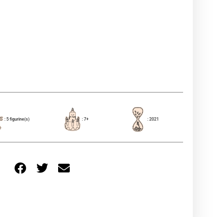
: 5 figurine(s)
: 7+
: 2021