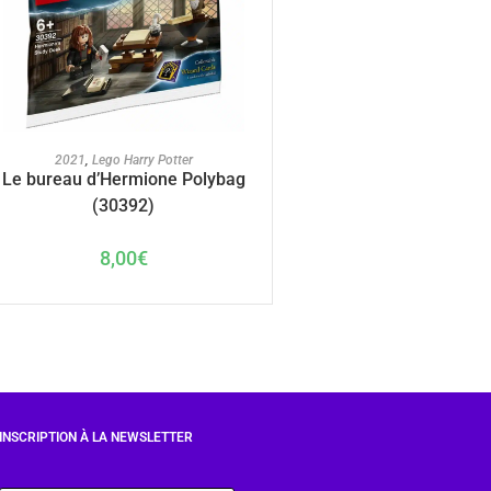
AJOUTER AU PANIER
2021
,
Lego Harry Potter
Le bureau d’Hermione Polybag
(30392)
8,00
€
INSCRIPTION À LA NEWSLETTER