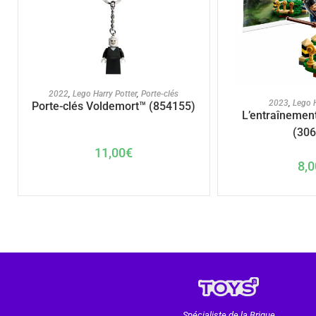
AJOUTER AU PANIER
2022
,
Lego Harry Potter
,
Porte-clés
AJOUTER A
2023
,
Lego H
Porte-clés Voldemort™ (854155)
L’entraînement
(306
11,00
€
8,0
Spécialiste de la Brique