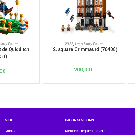
U PANIER
AJOUTER AU PANIER
arry Potter
2022
,
Lego Harry Potter
 de Quidditch
12, square Grimmaurd (76408)
51)
200,00
€
0
€
AIDE
INFORMATIONS
Contact
Mentions légales | RGPD