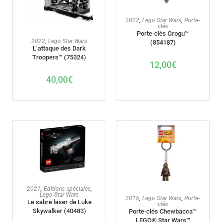
AJOUTER AU PANIER
2022
,
Lego Star Wars
,
Porte-
clés
Porte-clés Grogu™
AJOUTER AU PANIER
2022
,
Lego Star Wars
(854187)
L’attaque des Dark
Troopers™ (75324)
12,00
€
40,00
€
AJOUTER AU PANIER
2021
,
Editions spéciales
,
Lego Star Wars
AJOUTER AU PANIER
2015
,
Lego Star Wars
,
Porte-
Le sabre laser de Luke
clés
Skywalker (40483)
Porte-clés Chewbacca™
LEGO® Star Wars™