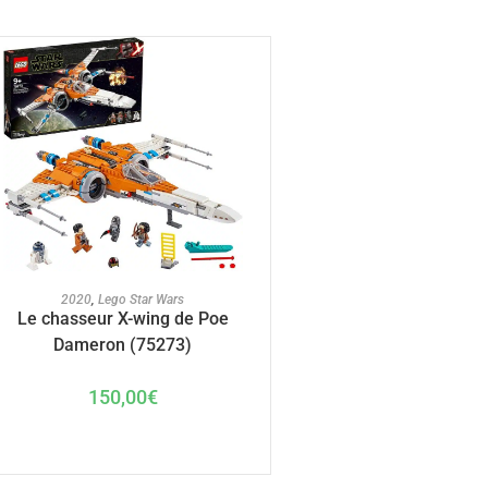
AJOUTER AU PANIER
2020
,
Lego Star Wars
Le chasseur X-wing de Poe
Dameron (75273)
150,00
€