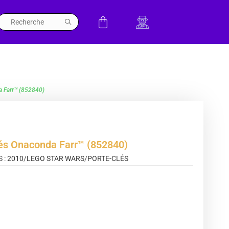
a Farr™ (852840)
lés Onaconda Farr™ (852840)
 :
2010
/
LEGO STAR WARS
/
PORTE-CLÉS