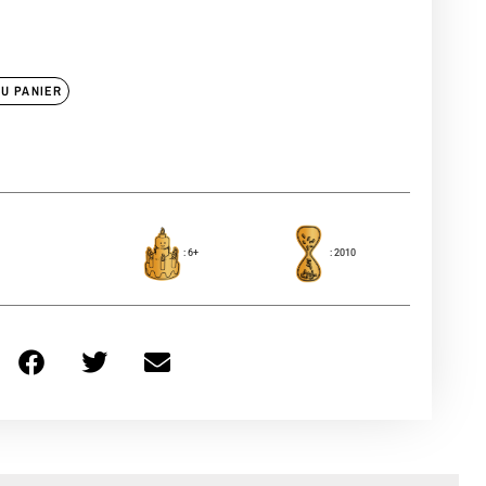
U PANIER
: 6+
: 2010