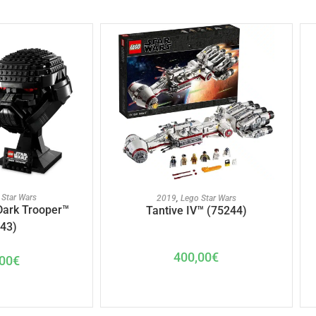
U PANIER
AJOUTER AU PANIER
 Star Wars
2019
,
Lego Star Wars
Dark Trooper™
Tantive IV™ (75244)
43)
400,00
€
00
€