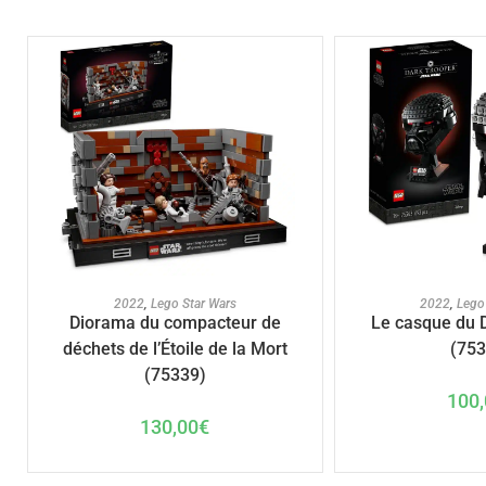
AJOUTER AU PANIER
AJOUTER A
2022
,
Lego Star Wars
2022
,
Lego
Diorama du compacteur de
Le casque du 
déchets de l’Étoile de la Mort
(753
(75339)
100,
130,00
€